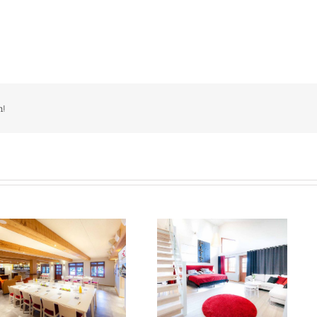
m!
Merta Sviitti Hummeri
Merta aula takka