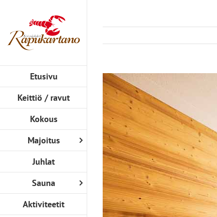
Skip
to
content
Etusivu
View
Larger
Keittiö / ravut
Image
Kokous
Majoitus
Juhlat
Sauna
Aktiviteetit