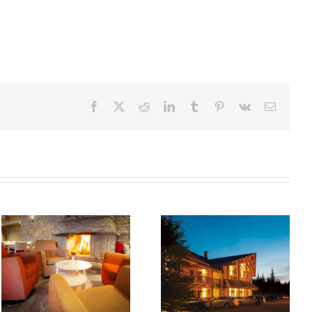
Facebook
X
Reddit
LinkedIn
Tumblr
Pinterest
Vk
Sähköpo
Merta ilta
Merta