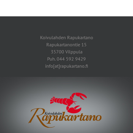
Koivulahden Rapukartano
Rapukartanontie 15
35700 Vilppula
Puh. 044 592 9429
info[at]rapukartano.fi