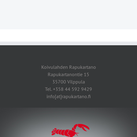
Koivulahden Rapukartano
Rapukartanontie 15
35700 Vilppula
Tel. +358 44 592 9429
info[at]rapukartano.fi