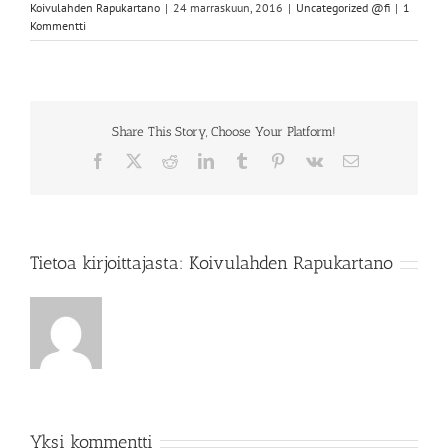
Koivulahden Rapukartano
|
24 marraskuun, 2016
|
Uncategorized @fi
|
1
Kommentti
Share This Story, Choose Your Platform!
Facebook
X
Reddit
LinkedIn
Tumblr
Pinterest
Vk
Sähköposti
Tietoa kirjoittajasta:
Koivulahden Rapukartano
Yksi kommentti