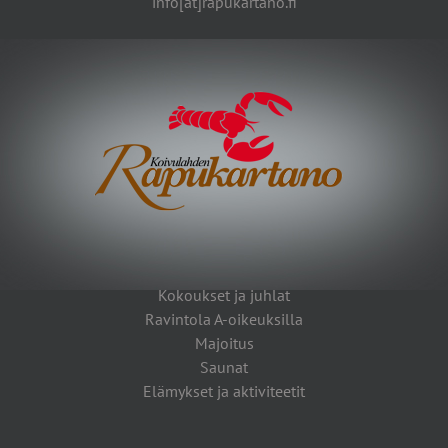
info[at]rapukartano.fi
Kokoukset ja juhlat
Ravintola A-oikeuksilla
Majoitus
Saunat
Elämykset ja aktiviteetit