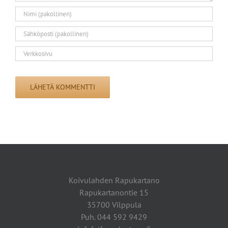
Koivulahden Rapukartano
Rapukartanontie 15
35700 Vilppula
Puh. 044 592 9429