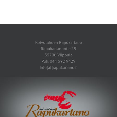
Koivulahden Rapukartano
Rapukartanontie 15
35700 Vilppula
Puh. 044 592 9429
info[at]rapukartano.fi