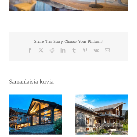
Share This Story, Choose Your Platform!
Facebook
X
Reddit
LinkedIn
Tumblr
Pinterest
Vk
Sähköposti
Samanlaisia kuvia
Rapukartano terassit
Merta