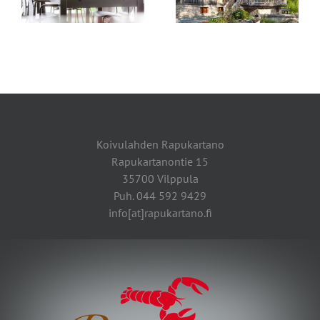
Koivulahden Rapukartano
Rapukartanontie 15
35700 Vilppula
Puh. 044 592 9429
info[at]rapukartano.fi