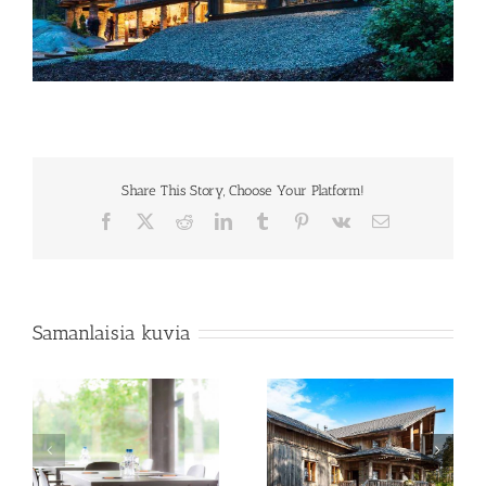
Share This Story, Choose Your Platform!
Facebook
X
Reddit
LinkedIn
Tumblr
Pinterest
Vk
Sähköposti
Samanlaisia kuvia
Kokoustila
Rapukartano terassit
Rapumestarin kellari