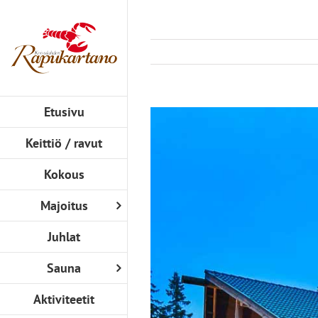
Skip
to
content
Etusivu
View
Larger
Keittiö / ravut
Image
Kokous
Majoitus
Juhlat
Sauna
Aktiviteetit