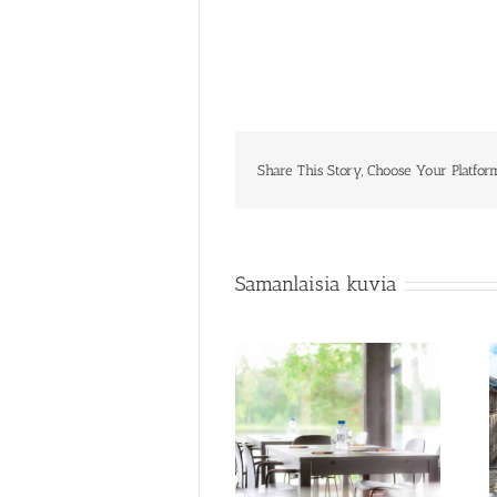
Share This Story, Choose Your Platfor
Samanlaisia kuvia
Karhunpesä
Rapukartano terassit
kokouspöydät