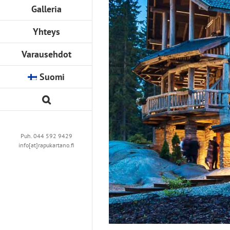
Galleria
Yhteys
Varausehdot
Suomi
Puh. 044 592 9429
info[at]rapukartano.fi