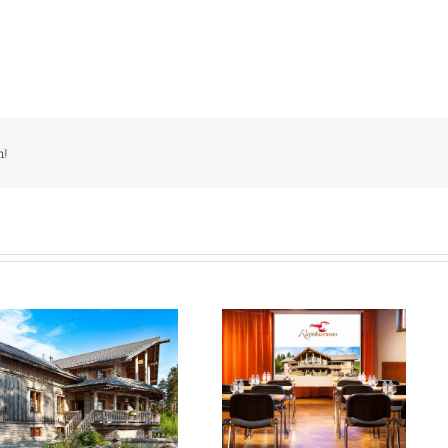
m!
Kokoustila Rapumestarin
Merta
kellari