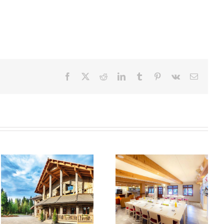
Facebook
X
Reddit
LinkedIn
Tumblr
Pinterest
Vk
Sähköpo
Karhunpesä
Merta kokoustila
kokouspöydät