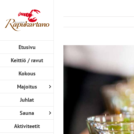
Skip
to
content
Etusivu
View
Larger
Keittiö / ravut
Image
Kokous
Majoitus
Juhlat
Sauna
Aktiviteetit