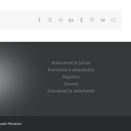
Facebook
X
Reddit
LinkedIn
Tumblr
Pinterest
Vk
Sähköpo
Kokoukset ja juhlat
Ravintola A-oikeuksilla
Majoitus
Saunat
Elämykset ja aktiviteetit
tudio Pelisalmi