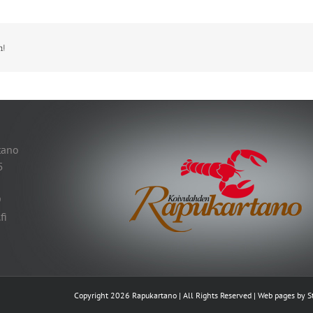
m!
tano
5
9
fi
Copyright 2026 Rapukartano | All Rights Reserved | Web pages by
S