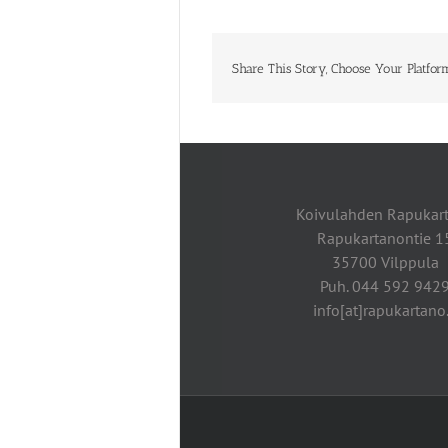
Share This Story, Choose Your Platfor
Koivulahden Rapukar
Rapukartanontie 1
35700 Vilppula
Puh. 044 592 942
info[at]rapukartano.