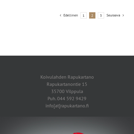
Edellinen
Seuraava
1
2
3
Koivulahden Rapukartano
Rapukartanontie 15
35700 Vilppula
Puh. 044 592 9429
info[at]rapukartano.fi