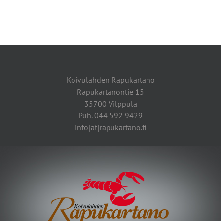
Koivulahden Rapukartano
Rapukartanontie 15
35700 Vilppula
Puh. 044 592 9429
info[at]rapukartano.fi