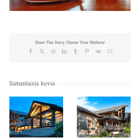
Share This Story, Choose Your Platform!
Facebook
X
Reddit
LinkedIn
Tumblr
Pinterest
Vk
Sähköposti
Samanlaisia kuvia
Kokoustila
Rapukartano terassit
Rapumestarin kellari