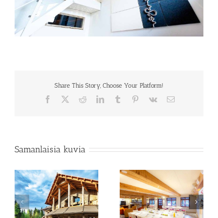
Share This Story, Choose Your Platform!
Facebook
X
Reddit
LinkedIn
Tumblr
Pinterest
Vk
Sähköposti
Samanlaisia kuvia
Merta kokoustila
Merta Sviitti Hummeri