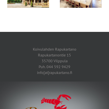
Koivulahden Rapukartano
Rapukartanontie 15
35700 Vilppula
Puh. 044 592 9429
info[at]rapukartano.fi