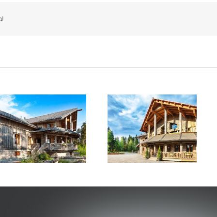
m!
Merta
Merta kokoustila