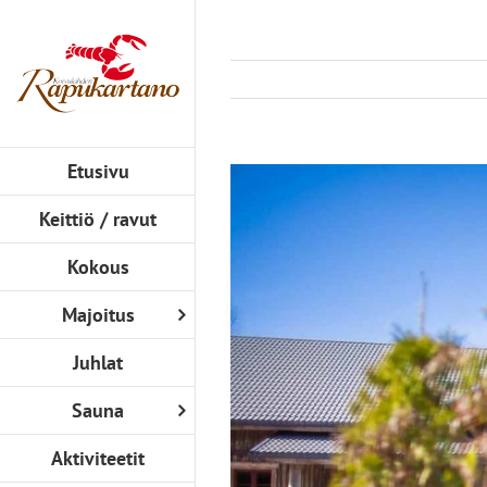
Skip
to
content
Etusivu
View
Larger
Keittiö / ravut
Image
Kokous
Majoitus
Juhlat
Sauna
Aktiviteetit