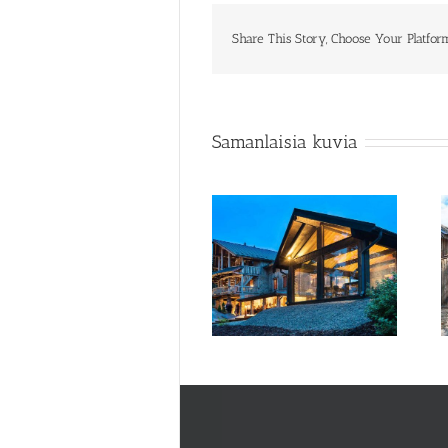
Share This Story, Choose Your Platfor
Samanlaisia kuvia
Rapukartano Karhunpesä
Rapukartano terassit
ilta