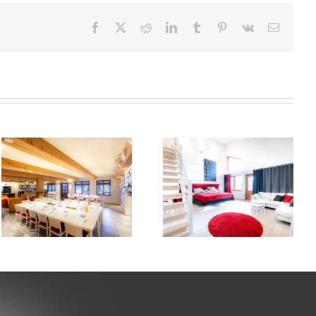
Facebook
X
Reddit
LinkedIn
Tumblr
Pinterest
Vk
Sähköpo
Rapukartano Karhunpesä
Merta Sviitti Hummeri
ilta