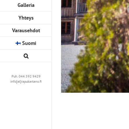
Galleria
Yhteys
Varausehdot
Suomi
Puh. 044 592 9429
info[at]rapukartano.fi