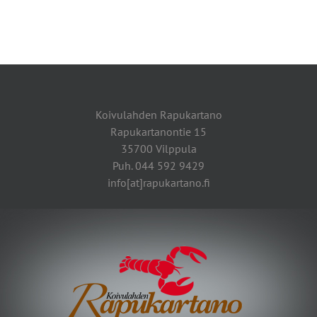
Koivulahden Rapukartano
Rapukartanontie 15
35700 Vilppula
Puh. 044 592 9429
info[at]rapukartano.fi