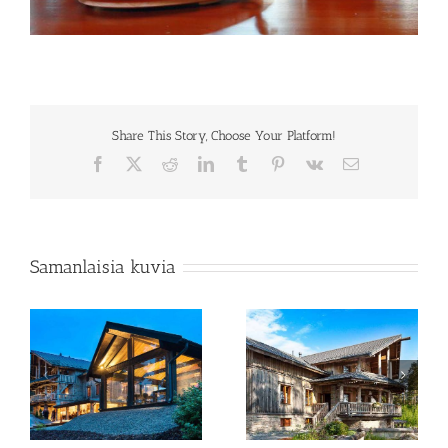
Share This Story, Choose Your Platform!
Facebook
X
Reddit
LinkedIn
Tumblr
Pinterest
Vk
Sähköposti
Samanlaisia kuvia
Kokoustila
Rapukartano terassit
Rapumestarin kellari